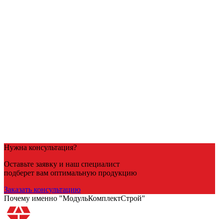
Посмотреть товар
Пескобетон
Пескобетон М300
4,070
Р
/куб
В корзину
Нужна консультация?
Оставьте заявку и наш специалист
подберет вам оптимальную продукцию
Заказать консультацию
Почему именно "МодульКомплектСтрой"