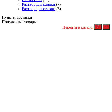
Раствор для кладки
(7)
Раствор для стяжки
(6)
Пункты доставки
Популярные товары
Перейти в каталог
Посмотреть товар
Бетон на гравии
Товарный бетон
Товарный бетон М350 (гравий)
4,400
Р
/куб
В корзину
Посмотреть товар
Раствор для стяжки
Цементное молоко
3,950
Р