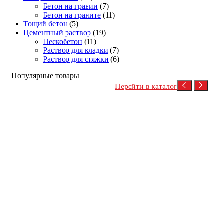
Бетон на гравии
(7)
Бетон на граните
(11)
Тощий бетон
(5)
Цементный раствор
(19)
Пескобетон
(11)
Раствор для кладки
(7)
Раствор для стяжки
(6)
Популярные товары
Перейти в каталог
Посмотреть товар
Бетон на гравии
Товарный бетон
Товарный бетон М350 (гравий)
4,400
Р
/куб
В корзину