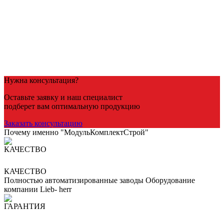
Посмотреть товар
Керамзитобетон
Керамзитобетон M150
4,000
Р
/куб
В корзину
Нужна консультация?
Оставьте заявку и наш специалист
подберет вам оптимальную продукцию
Заказать консультацию
Почему именно "МодульКомплектСтрой"
КАЧЕСТВО
Полностью автоматизированные заводы Оборудование
компании Lieb- herr