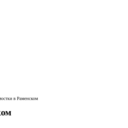
мостки в Раменском
ком