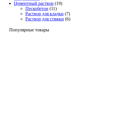
Цементный раствор
(19)
Пескобетон
(11)
Раствор для кладки
(7)
Раствор для стяжки
(6)
Популярные товары
Посмотреть товар
Бетон на гравии
Товарный бетон
Товарный бетон М350 (гравий)
4,400
Р
/куб
В корзину
Посмотреть товар
Раствор для стяжки
Цементное молоко