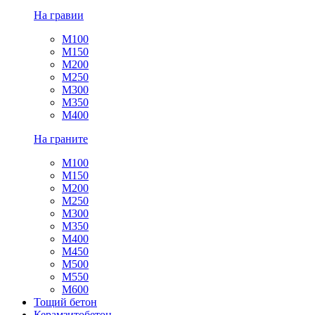
На гравии
М100
М150
М200
М250
М300
М350
М400
На граните
М100
М150
М200
М250
М300
М350
М400
М450
М500
М550
М600
Тощий бетон
Керамзитобетон