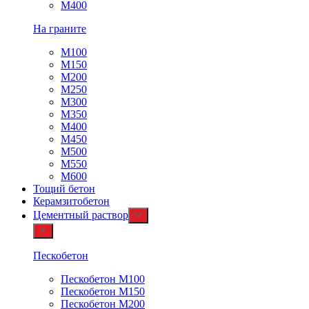
М400
На граните
М100
М150
М200
М250
М300
М350
М400
М450
М500
М550
М600
Тощий бетон
Керамзитобетон
Цементный раствор
Пескобетон
Пескобетон М100
Пескобетон М150
Пескобетон М200