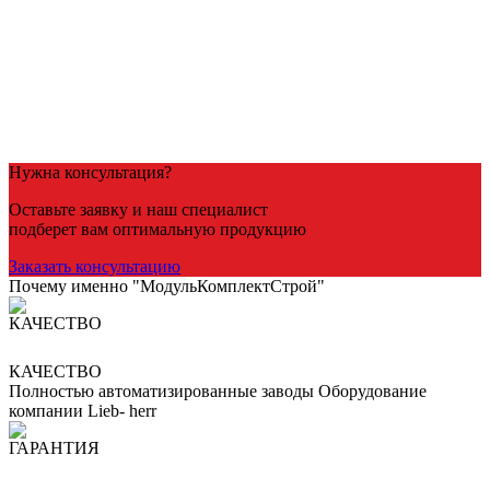
Посмотреть товар
Бетон на гравии
Товарный бетон
Товарный бетон М300 (гравий)
4,300
Р
/куб
В корзину
Нужна консультация?
Оставьте заявку и наш специалист
подберет вам оптимальную продукцию
Заказать консультацию
Почему именно "МодульКомплектСтрой"
КАЧЕСТВО
Полностью автоматизированные заводы Оборудование
компании Lieb- herr