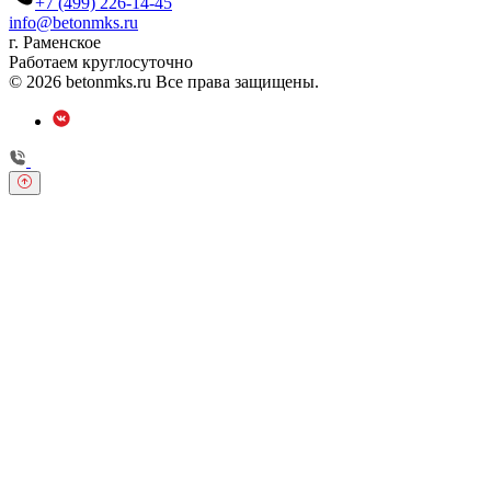
+7 (499) 226-14-45
info@betonmks.ru
г. Раменское
Работаем круглосуточно
© 2026 betonmks.ru Все права защищены.
Обратный звонок
Оставьте свои контактные данные и наш оператор свяжется с
Вами.