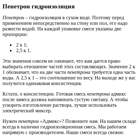
Пенетрон гидроизоляция
Пенетрон
– гидроизоляция в сухом виде. Поэтому перед
применением непосредственно на стену или пол, его надо
развести водой. На каждой упаковке смеси указаны две
пропорции:
2 к 1;
2,5 к 1.
Эти значения совсем не означают, что вам дается право
выбирать отношение частей этих составляющих. Значение 2 к
1 обозначает, что на две части
пенетрона
требуется одна часть
воды. А 2,5 к 1 – это соотношение по весу. На выходе же у вас
получится одинаковая консистенция.
Кстати, о консистенции. Готовая смесь
пенетрона
адмикс
после замеса должна напоминать густую сметану. А чтобы
ускорить изготовление раствора, лучше использовать
электрический миксер.
Нужен
пенетрон
«Адмикс»? Позвоните нам. На нашем складе
всегда в наличии гидроизоляционная смесь. Мы работаем
напрямую с производителем. Наши смеси всегда свежие.