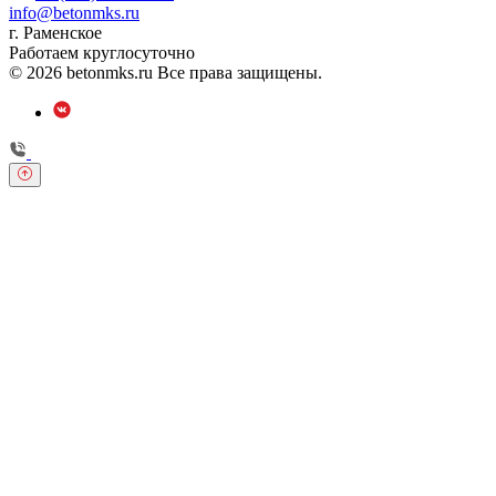
info@betonmks.ru
г. Раменское
Работаем круглосуточно
© 2026 betonmks.ru Все права защищены.
Обратный звонок
Оставьте свои контактные данные и наш оператор свяжется с
Вами.