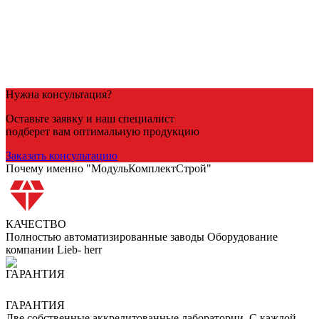
Посмотреть товар
Раствор для кладки
Цементный раствор
Кладочный раствор М-200
4,190
Р
/куб
В корзину
Нужна консультация?
Оставьте заявку и наш специалист
подберет вам оптимальную продукцию
Заказать консультацию
Почему именно "МодульКомплектСтрой"
КАЧЕСТВО
Полностью автоматизированные заводы Оборудование
компании Lieb- herr
ГАРАНТИЯ
Две собственные аккредитованные лаборатории. С каждой